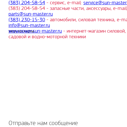
(383) 204-58-54
- сервис, e-mail:
service@sun-master.
(383) 204-58-54 - запасные части, аксессуары, e-mail
parts@sun-master.ru
(383) 230-15-30
- автомобили, силовая техника, e-mai
info@sun-master.ru
www.power.sun-master.ru
- интернет-магазин силовой,
загрузка карты...
садовой и водно-моторной техники
Отправьте нам сообщение