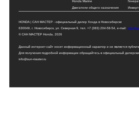
Honda Marine
Генера
Двигатели общего назначения
Инверт
HONDA | САН МАСТЕР - официальный дилер Хонда в Новосибирске
630049, г. Новосибирск, ул. Северная 9, тел. +7 (383) 204-58-54, e-mail:
info@su
© САН МАСТЕР Honda, 2026
Данный интернет-сайт носит информационный характер и не является публи
Для получения подробной информации обращайтесь в официальный дилерский
info@sun-master.ru