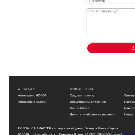
З
АВТОМОБИЛИ
СИЛОВАЯ ТЕХНИКА
Автосервис HONDA
Садовая техника
Снегоу
Автосервис ACURA
Индустриальная техника
Насосы
Honda Marine
Генера
Двигатели общего назначения
Инверт
HONDA | САН МАСТЕР - официальный дилер Хонда в Новосибирске
630049, г. Новосибирск, ул. Северная 9, тел. +7 (383) 204-58-54, e-mail:
info@su