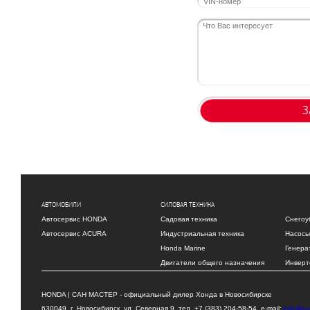
З
АВТОМОБИЛИ
СИЛОВАЯ ТЕХНИКА
Автосервис HONDA
Садовая техника
Снегоу
Автосервис ACURA
Индустриальная техника
Насосы
Honda Marine
Генера
Двигатели общего назначения
Инверт
HONDA | САН МАСТЕР - официальный дилер Хонда в Новосибирске
630049, г. Новосибирск, ул. Северная 9, тел. +7 (383) 204-58-54, e-mail:
info@su