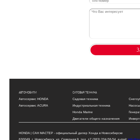
З
АВТОМОБИЛИ
СИЛОВАЯ ТЕХНИКА
Автосервис HONDA
Садовая техника
Снегоу
Автосервис ACURA
Индустриальная техника
Насосы
Honda Marine
Генера
Двигатели общего назначения
Инверт
HONDA | САН МАСТЕР - официальный дилер Хонда в Новосибирске
630049, г. Новосибирск, ул. Северная 9, тел. +7 (383) 204-58-54, e-mail:
info@su