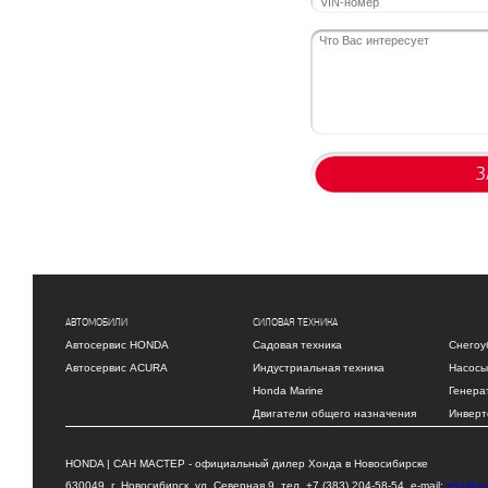
З
АВТОМОБИЛИ
СИЛОВАЯ ТЕХНИКА
Автосервис HONDA
Садовая техника
Снегоу
Автосервис ACURA
Индустриальная техника
Насосы
Honda Marine
Генера
Двигатели общего назначения
Инверт
HONDA | САН МАСТЕР - официальный дилер Хонда в Новосибирске
630049, г. Новосибирск, ул. Северная 9, тел. +7 (383) 204-58-54, e-mail:
info@su